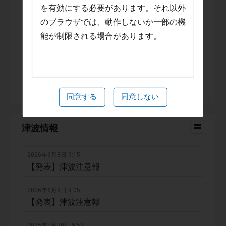
者等避難（市内全域）
を有効にする必要があります。それ以外
のブラウザでは、動作しないか一部の機
2026年6月15日 13:26
能が制限される場合があります。
【発表】土砂災害警戒情報
2024年6月15日 4:31
【解除】避難指示（土砂災害警戒区域）
同意する
同意しない
津波情報
2026年6月8日 9:15
【発表】津波注意報
2026年6月8日 9:05
【発表】津波注意報
2025年7月30日 9:53