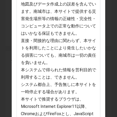
地図及びデータ作成上の誤差を含んでい
2023年11月2日 10:00
ます。南城市は、本サイトで提供する災
【訓練】緊急地震速報
害発生場所等の情報の正確性・完全性・
コンピュータ上での正常な動作について
2022年11月2日 10:00
【訓練】緊急地震速報
はいかなる保証もできません。
直接・間接的な理由に関わらず、本サイ
トを利用したことにより発生したいかな
る損害についても、南城市は一切の責任
土砂災害警報
を負いません。
本システムで得られた情報を営利目的で
2026年6月16日 7:35
利用することは、できません。
【解除】避難指示（土砂災害警戒区域内）
システム都合上、予告無しに本サイトを
2026年6月16日 7:32
一時停止する場合があります。
【解除】土砂災害警戒情報
本サイトで推奨するブラウザは、
Microsoft Internet Explorer11以降、
2026年6月15日 13:42
ChromeおよびFireFoxとし、JavaScript
【発令】避難指示（土砂災害警戒区域）・高齢