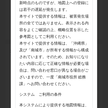
新時点のものですが、地図上への登録に
2026年7月11日 3:26
【発表】竜巻注意情報
は若干の遅延が発生します。
本サイトで提供する情報は、被害発生場
2026年7月11日 3:06
所の全てではありません。表示される内
【発表】竜巻注意情報
容をよくご確認の上、概略位置を示した
参考図としてご利用ください。
本サイトで提供する情報は、「沖縄県」
及び「南城市」が所有する情報から構成
地震情報
されています。そのため、お知りになり
たい内容に応じて正確な情報が必要な場
2026年6月17日 10:00
【訓練】緊急地震速報
合は、問い合わせ窓口が異なる場合がご
ざいますので、一度「南城市役所 総務
2025年11月5日 10:00
課」へお問い合わせください。
【訓練】緊急地震速報
システム ご利用の条件
2024年11月5日 10:00
【訓練】緊急地震速報
本システムにより提供する地図情報は、