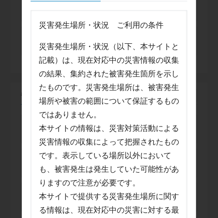
2026年7月22日 15:44
【発表】アメダス雨量
災害発生場所・状況 ご利用の条件
2026年6月16日 2:12
【発表】雨量情報
災害発生場所・状況（以下、本サイトと
記載）は、現在対応中の災害情報の収集
の結果、集約された被害発生箇所を示し
たものです。災害発生場所は、被害発生
竜巻注意報
場所や被害の範囲について保証するもの
ではありません。
2026年7月11日 9:53
本サイトの情報は、災害対策活動による
【発表】竜巻注意情報
災害情報の収集によって把握されたもの
です。表示している場所以外において
2026年7月11日 5:16
【発表】竜巻注意情報
も、被害発生は発生していた可能性があ
りますので注意が必要です。
2026年7月11日 4:22
本サイトで提供する災害発生場所に関す
【発表】竜巻注意情報
る情報は、現在対応中の災害に対する最